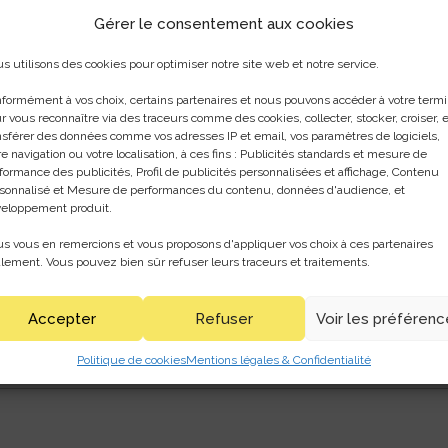
Gérer le consentement aux cookies
s utilisons des cookies pour optimiser notre site web et notre service.
gatoires seront identifiés par un *
formément à vos choix, certains partenaires et nous pouvons accéder à votre termi
r vous reconnaître via des traceurs comme des cookies, collecter, stocker, croiser, e
nsférer des données comme vos adresses IP et email, vos paramètres de logiciels,
re navigation ou votre localisation, à ces fins : Publicités standards et mesure de
formance des publicités, Profil de publicités personnalisées et affichage, Contenu
sonnalisé et Mesure de performances du contenu, données d'audience, et
eloppement produit.
s vous en remercions et vous proposons d'appliquer vos choix à ces partenaires
lement. Vous pouvez bien sûr refuser leurs traceurs et traitements.
Accepter
Refuser
Voir les préféren
ateur pour la prochaine fois que je commente.
Politique de cookies
Mentions légales & Confidentialité