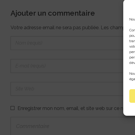
Ajouter un commentaire
Nou
Votre adresse email ne sera pas publiée. Les champs obli
Con
pou
tra
vot
per
per
dév
Nou
éga
Enregistrer mon nom, email, et site web sur ce navig